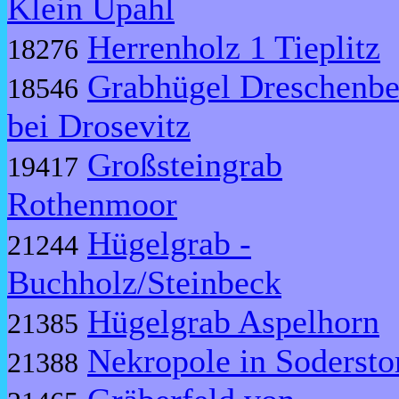
Klein Upahl
Herrenholz 1 Tieplitz
18276
Grabhügel Dreschenbe
18546
bei Drosevitz
Großsteingrab
19417
Rothenmoor
Hügelgrab -
21244
Buchholz/Steinbeck
Hügelgrab Aspelhorn
21385
Nekropole in Sodersto
21388