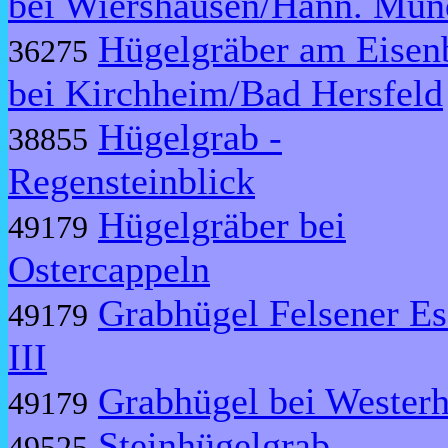
bei Wiershausen/Hann. Mün
Hügelgräber am Eisen
36275
bei Kirchheim/Bad Hersfeld
Hügelgrab -
38855
Regensteinblick
Hügelgräber bei
49179
Ostercappeln
Grabhügel Felsener E
49179
III
Grabhügel bei Westerh
49179
Steinhügelgrab -
49525