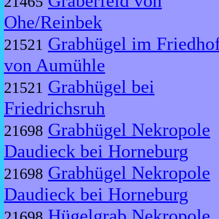
Gräberfeld von
21465
Ohe/Reinbek
Grabhügel im Friedho
21521
von Aumühle
Grabhügel bei
21521
Friedrichsruh
Grabhügel Nekropole
21698
Daudieck bei Horneburg
Grabhügel Nekropole
21698
Daudieck bei Horneburg
Hügelgrab Nekropole
21698