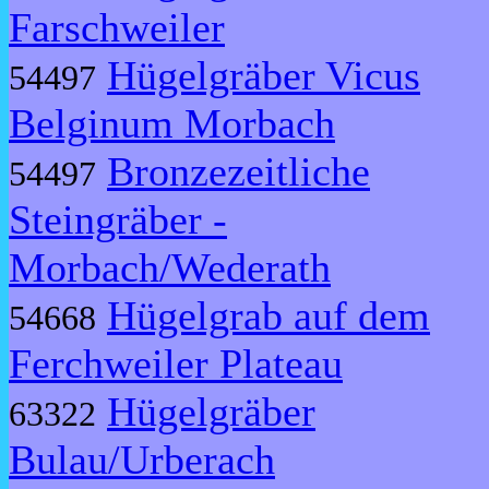
Farschweiler
Hügelgräber Vicus
54497
Belginum Morbach
Bronzezeitliche
54497
Steingräber -
Morbach/Wederath
Hügelgrab auf dem
54668
Ferchweiler Plateau
Hügelgräber
63322
Bulau/Urberach