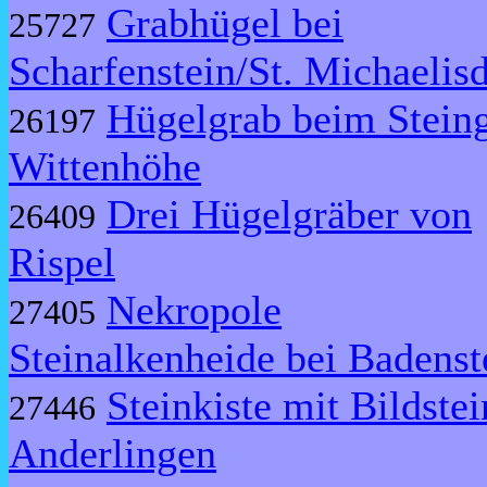
Grabhügel bei
25727
Scharfenstein/St. Michaelis
Hügelgrab beim Stein
26197
Wittenhöhe
Drei Hügelgräber von
26409
Rispel
Nekropole
27405
Steinalkenheide bei Badenst
Steinkiste mit Bildstei
27446
Anderlingen