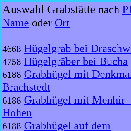
Auswahl Grabstätte
nach
P
Name
oder
Ort
Hügelgrab bei Draschw
4668
Hügelgräber bei Bucha
4758
Grabhügel mit Denkmal
6188
Brachstedt
Grabhügel mit Menhir 
6188
Hohen
Grabhügel auf dem
6188