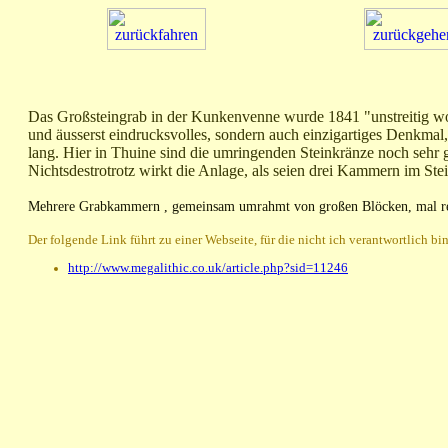
Das Großsteingrab in der Kunkenvenne wurde 1841 "unstreitig wohl
und äusserst eindrucksvolles, sondern auch einzigartiges Denkmal
lang. Hier in Thuine sind die umringenden Steinkränze noch sehr g
Nichtsdestrotrotz wirkt die Anlage, als seien drei Kammern im Ste
Mehrere Grabkammern , gemeinsam umrahmt von großen Blöcken, mal rech
Der folgende Link führt zu einer Webseite, für die nicht ich verantwortlich bin
http://www.megalithic.co.uk/article.php?sid=11246