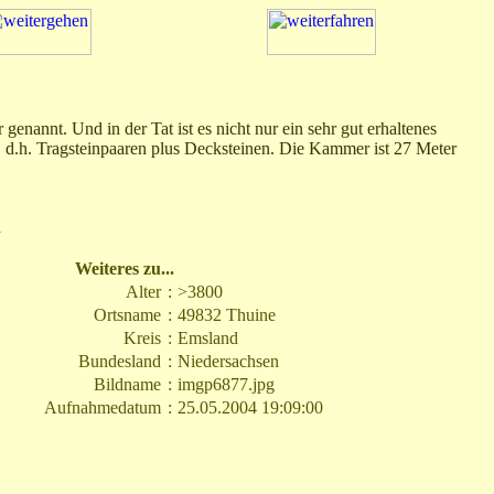
nannt. Und in der Tat ist es nicht nur ein sehr gut erhaltenes
, d.h. Tragsteinpaaren plus Decksteinen. Die Kammer ist 27 Meter
.
Weiteres zu...
Alter
:
>3800
Ortsname
:
49832 Thuine
Kreis
:
Emsland
Bundesland
:
Niedersachsen
Bildname
:
imgp6877.jpg
Aufnahmedatum
:
25.05.2004 19:09:00