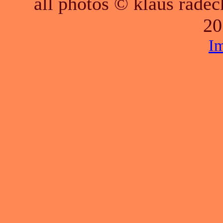
all photos © klaus räde
20
I