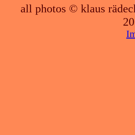
all photos © klaus räde
20
I