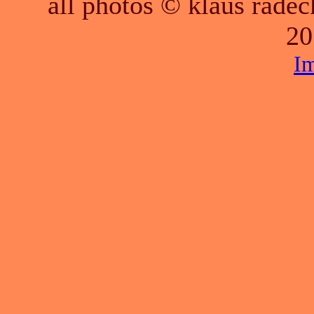
all photos © klaus räde
20
I