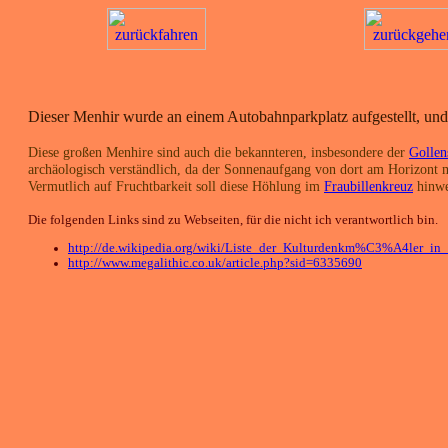
Dieser Menhir wurde an einem Autobahnparkplatz aufgestellt, und
Diese großen Menhire sind auch die bekannteren, insbesondere der
Gollen
archäologisch verständlich, da der Sonnenaufgang von dort am Horizont m
Vermutlich auf Fruchtbarkeit soll diese Höhlung im
Fraubillenkreuz
hinwei
Die folgenden Links sind zu Webseiten, für die nicht ich verantwortlich bin.
http://de.wikipedia.org/wiki/Liste_der_Kulturdenkm%C3%A4ler_in
http://www.megalithic.co.uk/article.php?sid=6335690